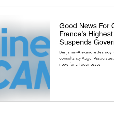
Good News For C
France’s Highest
Suspends Gover
Flowers - Busin
Benjamin-Alexandre Jeanroy, 
consultancy Augur Associates, s
news for all businesses...