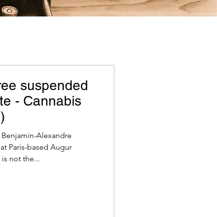
ree suspended
ate - Cannabis
)
, Benjamin-Alexandre
at Paris-based Augur
s not the...