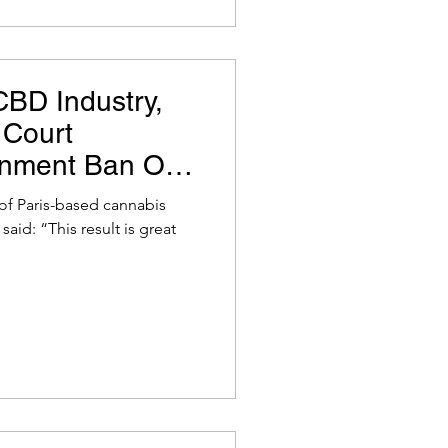
BD Industry,
 Court
nment Ban On
escCann
of Paris-based cannabis
aid: “This result is great