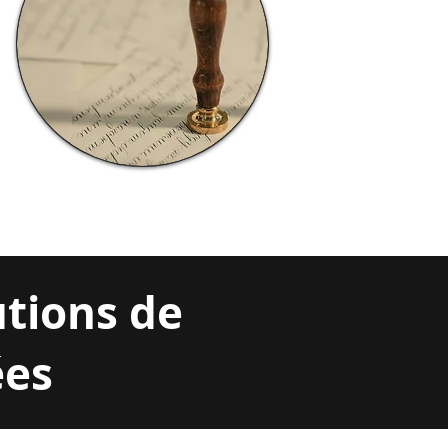
utions de
ées