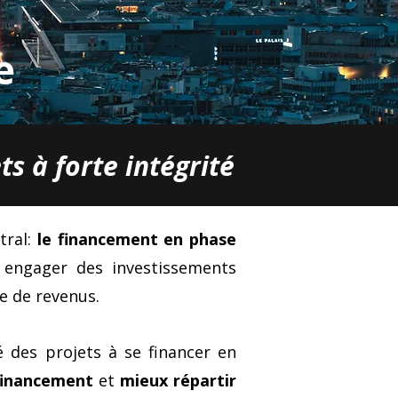
e
s à forte intégrité
tral:
le financement en phase
 engager des investissements
te de revenus.
té des projets à se financer en
 financement
et
mieux répartir