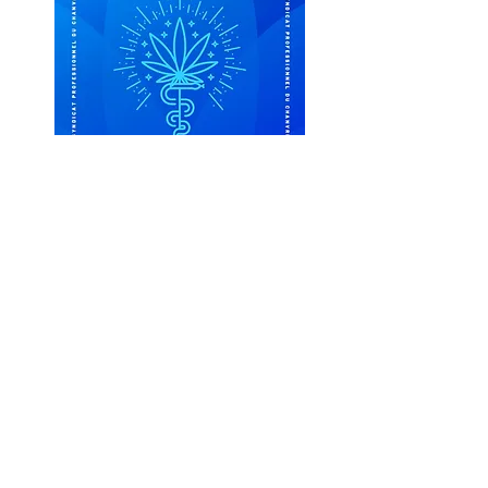
Livre Blanc #1
Cannabis à visée thérapeutique en France -
Quelle régulation pour les patients ?