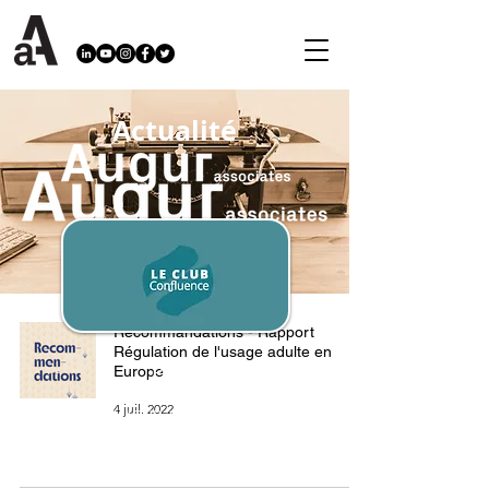
Actualité
Recommandations - Rapport
Régulation de l'usage adulte en
Paris
Europe
4 juil. 2022
© AUGUR.ASSOCIATES
Création Enanti.fr
Mentions légales